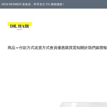
NEW MEMBER 新會員，即享首次 5% 購物優惠 !
PLATINUM 白金會員，尊享永久 8% 購物優惠 !
生日月份內購物，即送$20購物金！
香港及澳門地區，折實滿 $500，即可免運費！
購物滿 $500，即享免費禮品！
商品
付款方式
送貨方式
會員優惠
購買需知
關於我們
媒體報