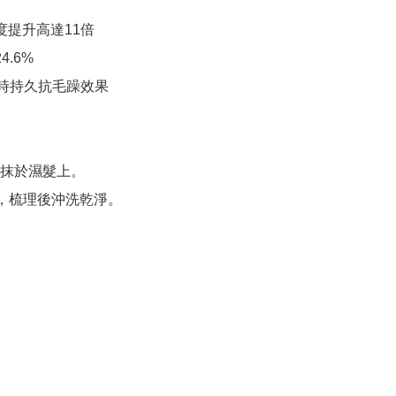
度提升高達11倍

.6%

小時持久抗毛躁效果

抹於濕髮上。

秒，梳理後沖洗乾淨。
