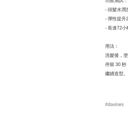
功效測試：

- 頭髮水潤
- 彈性提升24
- 長達72
用法：

洗髮後，塗
停留 30 
繼續造型。

davines