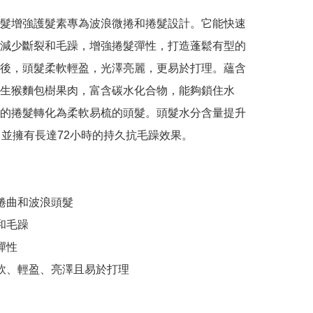
髮增強護髮素專為波浪微捲和捲髮設計。它能快速
減少斷裂和毛躁，增強捲髮彈性，打造蓬鬆有型的
後，頭髮柔軟輕盈，光澤亮麗，更易於打理。蘊含
生猴麵包樹果肉，富含碳水化合物，能夠鎖住水
的捲髮轉化為柔軟易梳的頭髮。頭髮水分含量提升
，並擁有長達72小時的持久抗毛躁效果。

捲曲和波浪頭髮

和毛躁

彈性

柔軟、輕盈、亮澤且易於打理
