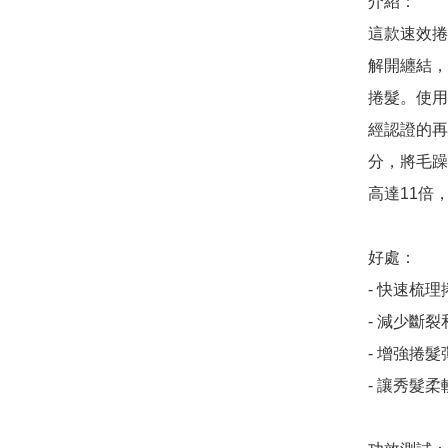
介紹：

這款速效捲
解開纏結，
捲髮。使用
經認證的再
分，將毛躁
高達11倍
好處：

- 快速梳理
- 減少斷裂
- 增強捲髮
- 讓秀髮