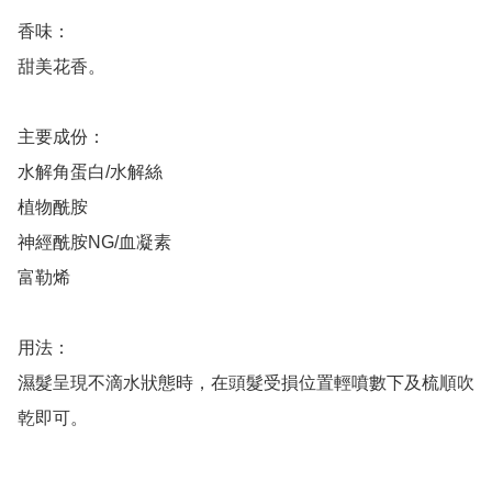
香味： 

甜美花香。

主要成份：

水解角蛋白/水解絲

植物酰胺

神經酰胺NG/血凝素

富勒烯

用法：

濕髮呈現不滴水狀態時，在頭髮受損位置輕噴數下及梳順吹
乾即可。
