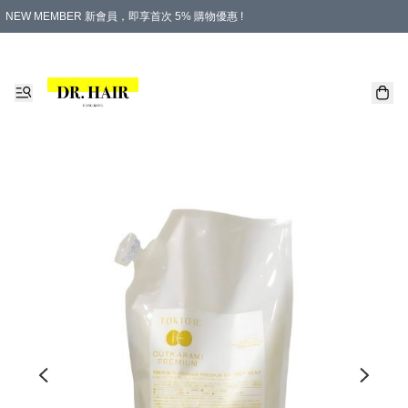
NEW MEMBER 新會員，即享首次 5% 購物優惠 !
PLATINUM 白金會員，尊享永久 8% 購物優惠 !
生日月份內購物，即送$20購物金！
香港及澳門地區，折實滿 $500，即可免運費！
購物滿 $500，即享免費禮品！