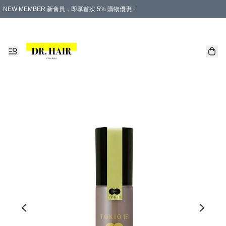
NEW MEMBER 新會員，即享首次 5% 購物優惠 !
PLATINUM 白金會員，尊享永久 8% 購物優惠 !
生日月份內購物，即送$20購物金！
香港及澳門地區，折實滿 $500，即可免運費！
購物滿 $500，即享免費禮品！