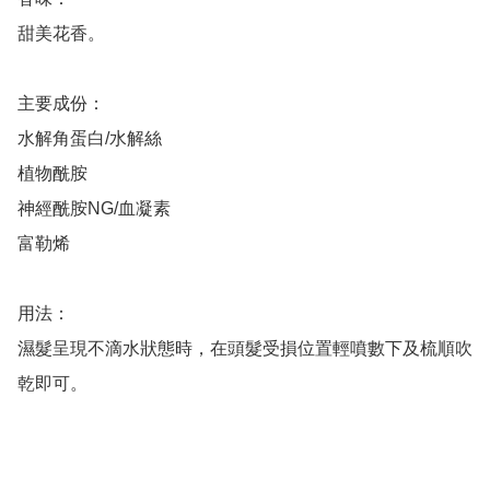
甜美花香。

主要成份：

水解角蛋白/水解絲

植物酰胺

神經酰胺NG/血凝素

富勒烯

用法：

濕髮呈現不滴水狀態時，在頭髮受損位置輕噴數下及梳順吹
乾即可。
