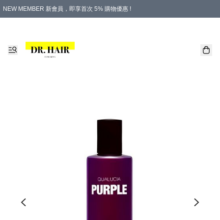
NEW MEMBER 新會員，即享首次 5% 購物優惠 !
PLATINUM 白金會員，尊享永久 8% 購物優惠 !
生日月份內購物，即送$20購物金！
香港及澳門地區，折實滿 $500，即可免運費！
購物滿 $500，即享免費禮品！