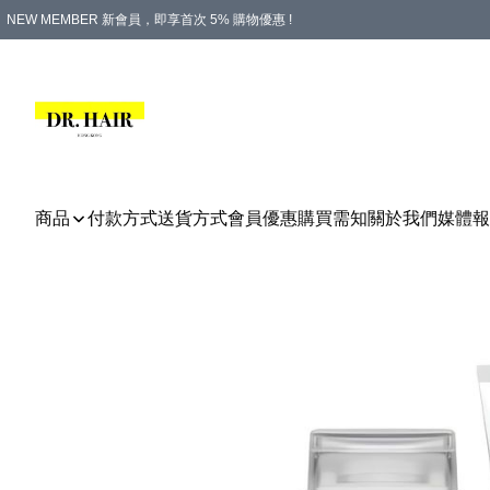
NEW MEMBER 新會員，即享首次 5% 購物優惠 !
PLATINUM 白金會員，尊享永久 8% 購物優惠 !
生日月份內購物，即送$20購物金！
香港及澳門地區，折實滿 $500，即可免運費！
購物滿 $500，即享免費禮品！
商品
付款方式
送貨方式
會員優惠
購買需知
關於我們
媒體報