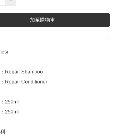
+
加至購物車
−
si

epair Shampoo

pair Conditioner 

250ml

250ml

利
