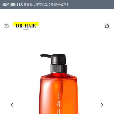
NEW MEMBER 新會員，即享首次 5% 購物優惠 !
PLATINUM 白金會員，尊享永久 8% 購物優惠 !
生日月份內購物，即送$20購物金！
香港及澳門地區，折實滿 $500，即可免運費！
購物滿 $500，即享免費禮品！