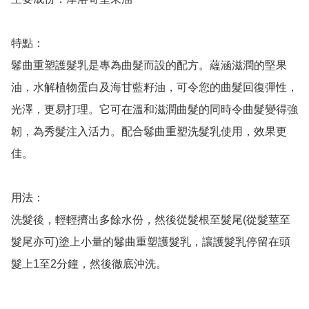
特點：

鬈曲重塑護髮乳是專為曲髮而設的配方。蘊涵滋潤的堅果
油，水解植物蛋白及海甘藍籽油，可令您的曲髮回復彈性，
光澤，更易打理。它可在溫和滋潤曲髮的同時令曲髮變得強
韌，為秀髮注入活力。配合鬈曲重塑洗髮乳使用，效果更
佳。

用法：

洗髮後，輕輕擠出多餘水份，然後從髮根至髮尾(從髮莖至
髮尾亦可)塗上小量的鬈曲重塑護髮乳，讓護髮乳停留在頭
髮上1至2分鐘，然後徹底沖洗。
