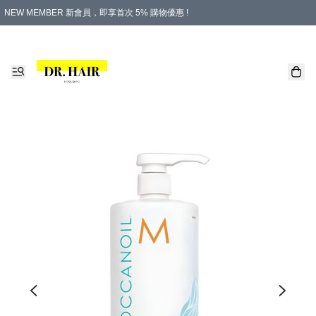
NEW MEMBER 新會員，即享首次 5% 購物優惠 !
PLATINUM 白金會員，尊享永久 8% 購物優惠 !
生日月份內購物，即送$20購物金！
香港及澳門地區，折實滿 $500，即可免運費！
購物滿 $500，即享免費禮品！