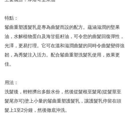
特點：

鬈曲重塑護髮乳是專為曲髮而設的配方。蘊涵滋潤的堅果
油，水解植物蛋白及海甘藍籽油，可令您的曲髮回復彈性，
光澤，更易打理。它可在溫和滋潤曲髮的同時令曲髮變得強
韌，為秀髮注入活力。配合鬈曲重塑洗髮乳使用，效果更
佳。

用法：

洗髮後，輕輕擠出多餘水份，然後從髮根至髮尾(從髮莖至
髮尾亦可)塗上小量的鬈曲重塑護髮乳，讓護髮乳停留在頭
髮上1至2分鐘，然後徹底沖洗。
