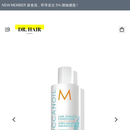
NEW MEMBER 新會員，即享首次 5% 購物優惠 !
PLATINUM 白金會員，尊享永久 8% 購物優惠 !
生日月份內購物，即送$20購物金！
香港及澳門地區，折實滿 $500，即可免運費！
購物滿 $500，即享免費禮品！