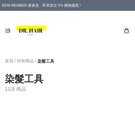
NEW MEMBER 新會員，即享首次 5% 購物優惠 !
PLATINUM 白金會員，尊享永久 8% 購物優惠 !
生日月份內購物，即送$20購物金！
香港及澳門地區，折實滿 $500，即可免運費！
購物滿 $500，即享免費禮品！
首頁
/
所有商品
/
染髮工具
染髮工具
11項 商品