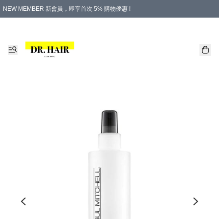
NEW MEMBER 新會員，即享首次 5% 購物優惠 !
PLATINUM 白金會員，尊享永久 8% 購物優惠 !
生日月份內購物，即送$20購物金！
香港及澳門地區，折實滿 $500，即可免運費！
購物滿 $500，即享免費禮品！