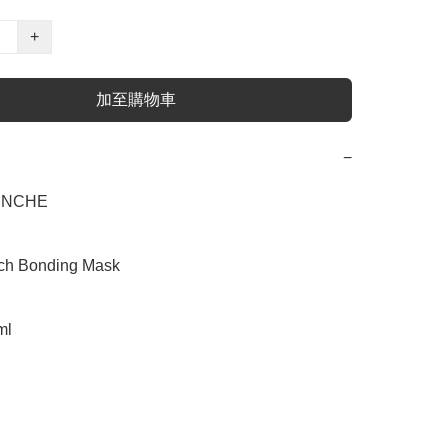
+
加至購物車
−
NCHE

 Bonding Mask

l
