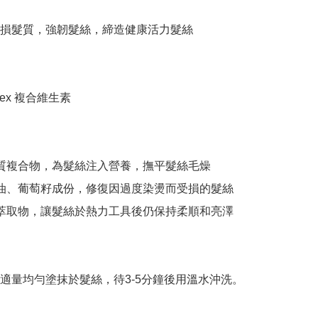
損髮質，強韌髮絲，締造健康活力髮絲

plex 複合維生素

脂質複合物，為髮絲注入營養，撫平髮絲毛燥

果油、葡萄籽成份，修復因過度染燙而受損的髮絲

果萃取物，讓髮絲於熱力工具後仍保持柔順和亮澤

適量均勻塗抹於髮絲，待3-5分鐘後用溫水沖洗。