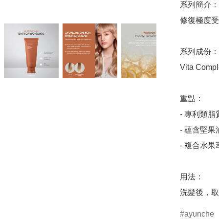
系列簡介：

修復極度受
系列成份：

Vita Com
重點：

- 專利類
- 藴含堅
- 複合水
用法：

洗髮後，取
ayunche