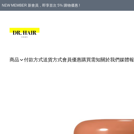
NEW MEMBER 新會員，即享首次 5% 購物優惠 !
PLATINUM 白金會員，尊享永久 8% 購物優惠 !
生日月份內購物，即送$20購物金！
香港及澳門地區，折實滿 $500，即可免運費！
購物滿 $500，即享免費禮品！
商品
付款方式
送貨方式
會員優惠
購買需知
關於我們
媒體報