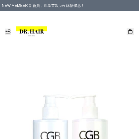
NEW MEMBER 新會員，即享首次 5% 購物優惠 !
PLATINUM 白金會員，尊享永久 8% 購物優惠 !
生日月份內購物，即送$20購物金！
香港及澳門地區，折實滿 $500，即可免運費！
購物滿 $500，即享免費禮品！