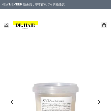
NEW MEMBER 新會員，即享首次 5% 購物優惠 !
PLATINUM 白金會員，尊享永久 8% 購物優惠 !
生日月份內購物，即送$20購物金！
香港及澳門地區，折實滿 $500，即可免運費！
購物滿 $500，即享免費禮品！