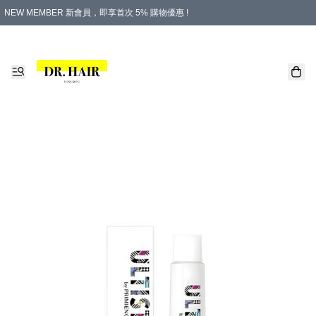
NEW MEMBER 新會員，即享首次 5% 購物優惠 !
PLATINUM 白金會員，尊享永久 8% 購物優惠 !
生日月份內購物，即送$20購物金！
香港及澳門地區，折實滿 $500，即可免運費！
購物滿 $500，即享免費禮品！