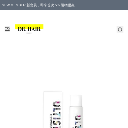
NEW MEMBER 新會員，即享首次 5% 購物優惠 !
PLATINUM 白金會員，尊享永久 8% 購物優惠 !
生日月份內購物，即送$20購物金！
香港及澳門地區，折實滿 $500，即可免運費！
購物滿 $500，即享免費禮品！