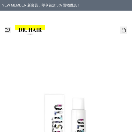
NEW MEMBER 新會員，即享首次 5% 購物優惠 !
PLATINUM 白金會員，尊享永久 8% 購物優惠 !
生日月份內購物，即送$20購物金！
香港及澳門地區，折實滿 $500，即可免運費！
購物滿 $500，即享免費禮品！